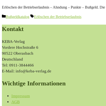
Erlöschen der Betriebserlaubnis – Ahndung – Punkte – Bußgeld. Die 
Kategorien
Schlagwörter
Bußgeldkatalog
Erlöschen der Betriebserlaubnis
Kontakt
KEBA-Verlag
Vordere Hochstraße 6
90522 Oberasbach
Deutschland
Tel: 0911-3844466
E-Mail: info@keba-verlag.de
Wichtige Informationen
Impressum
AGB