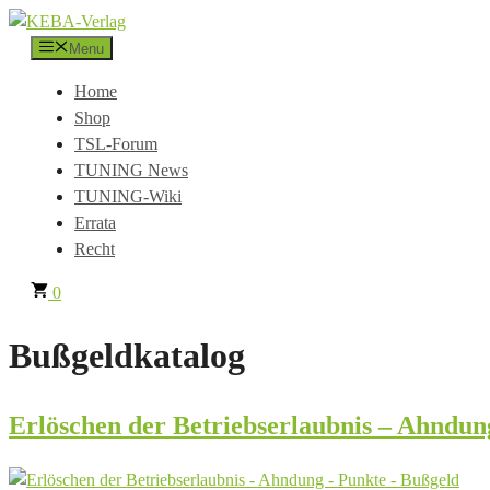
Zum
Inhalt
Menu
springen
Home
Shop
TSL-Forum
TUNING News
TUNING-Wiki
Errata
Recht
0
Bußgeldkatalog
Erlöschen der Betriebserlaubnis – Ahndun