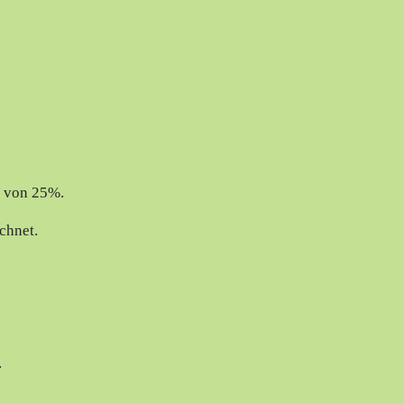
t von 25%.
chnet.
.