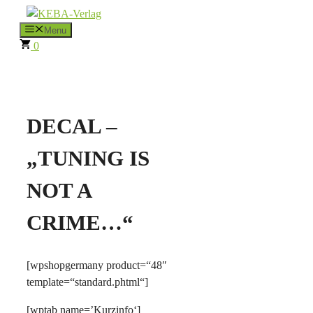
Zum
Inhalt
Menu
0
springen
DECAL –
„TUNING IS
NOT A
CRIME…“
[wpshopgermany product=“48″
template=“standard.phtml“]
[wptab name=’Kurzinfo‘]