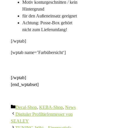
Motiv konturgeschnitten / kein
Hintergrund
für den Außeneinsatz geeignet
Achtung: Posse-Box gehört
nicht zum Lieferumfang!
[/wptab]
[wptab name=’Farbübersicht‘]
[/wptab]
[end_wptabset]
Kategorien
Decal-Shop
,
KEBA-Shop
,
News
Digitaler Profiltiefenmesser von
SEALEY
TUNING-Wiki – Einpresstiefe