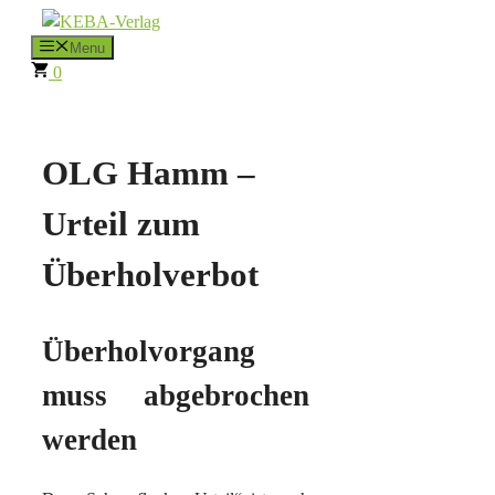
Zum
Inhalt
Menu
0
springen
OLG Hamm –
Urteil zum
Überholverbot
Überholvorgang
muss abgebrochen
werden