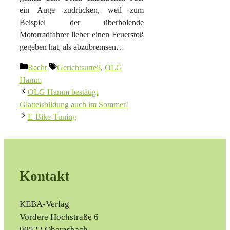
ein Auge zudrücken, weil zum
Beispiel der überholende
Motorradfahrer lieber einen Feuerstoß
gegeben hat, als abzubremsen…
Kategorien
Schlagwörter
Recht
Gerichtsurteil
,
OLG
Hamm
OLG Hamm bestätigt
Glatteisbildung auch im Sommer!
E-Bike-Tuning
Kontakt
KEBA-Verlag
Vordere Hochstraße 6
90522 Oberasbach