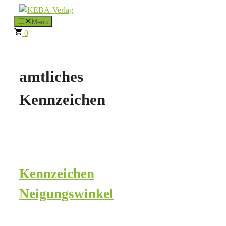
Zum
Inhalt
Menu
0
springen
amtliches
Kennzeichen
Kennzeichen
Neigungswinkel